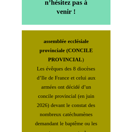
n’hésitez pas à
venir !
assemblée ecclésiale
provinciale (CONCILE
PROVINCIAL
)
Les évêques des 8 diocèses
d’Ile de France et celui aux
armées ont décidé d’un
concile provincial (en juin
2026) devant le constat des
nombreux catéchumènes
demandant le baptême ou les