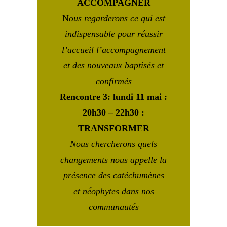
ACCOMPAGNER
N
ous regarderons ce qui est
indispensable pour réussir
l’accueil l’accompagnement
et des nouveaux baptisés et
confirmés
Rencontre 3: lundi 11 mai :
20h30 – 22h30 :
TRANSFORMER
Nous chercherons quels
changements nous appelle la
présence des catéchumènes
et néophytes dans nos
communautés