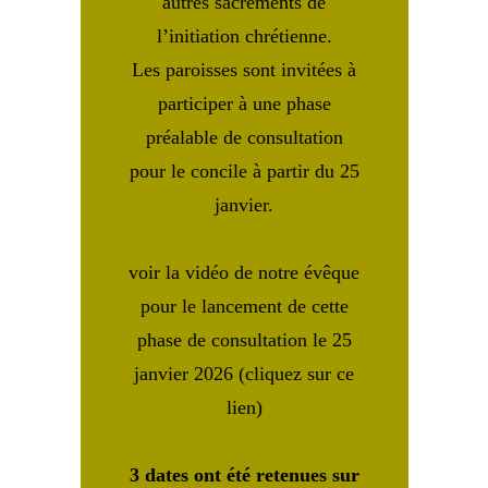
autres sacrements de
l’initiation chrétienne.
Les paroisses sont invitées à
participer à une phase
préalable de consultation
pour le concile à partir du 25
janvier.
voir la vidéo de notre évêque
pour le lancement de cette
phase de consultation le 25
janvier 2026 (cliquez sur ce
lien)
3 dates ont été retenues sur