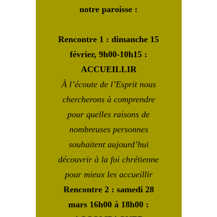
notre paroisse :
Rencontre 1 : dimanche 15
février, 9h00-10h15 :
ACCUEILLIR
À l’écoute de l’Esprit nous
chercherons à comprendre
pour quelles raisons de
nombreuses personnes
souhaitent aujourd’hui
découvrir à la foi chrétienne
pour mieux les accueillir
Rencontre 2 : samedi 28
mars 16h00 à 18h00 :